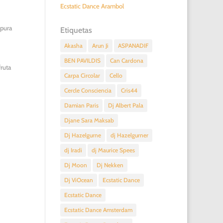
Ecstatic Dance Arambol
 pura
Etiquetas
Akasha
Arun Ji
ASPANADIF
BEN PAVILDIS
Can Cardona
fruta
Carpa Circolar
Cello
Cercle Consciencia
Cris44
Damian Paris
Dj Albert Pala
Djane Sara Maksab
Dj Hazelgurne
dj Hazelgurner
dj Iradi
dj Maurice Spees
Dj Moon
Dj Nekken
Dj ViOcean
Ecstatic Dance
Ecstatic Dance
Ecstatic Dance Amsterdam