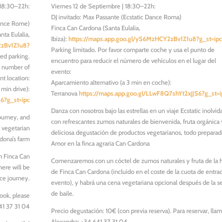
 18:30–22h:
Viernes 12 de Septiembre | 18:30–22h:
DJ invitado: Max Passante (Ecstatic Dance Roma)
Dance Rome)
Finca Can Cardona (Santa Eulalia,
ta Eulalia,
Ibiza):
https://maps.app.goo.gl/yS6MzHCY2zBv1Z1u8?g_st=ip
2zBv1Z1u8?
Parking limitado. Por favor comparte coche y usa el punto de
ed parking.
encuentro para reducir el número de vehículos en el lugar del
e number of
evento:
nt location:
Aparcamiento alternativo (a 3 min en coche):
 min drive):
Terranova
https://maps.app.goo.gl/LLwF8Q7shYt2xjJS6?g_st=i
6?g_st=ipc
Danza con nosotros bajo las estrellas en un viaje Ecstatic inolvid
journey, and
con refrescantes zumos naturales de bienvenida, fruta orgánica
s vegetarian
deliciosa degustación de productos vegetarianos, todo prepara
dona’s farm
Amor en la finca agraria Can Cardona
om Finca Can
Comenzaremos con un cóctel de zumos naturales y fruta de la 
here will be
de Finca Can Cardona (incluido en el coste de la cuota de entra
nce journey.
evento), y habrá una cena vegetariana opcional después de la s
de baile.
book, please
41 37 31 04
Precio degustación: 10€ (con previa reserva). Para reservar, llam
Alexandra: +34 641 37 31 04