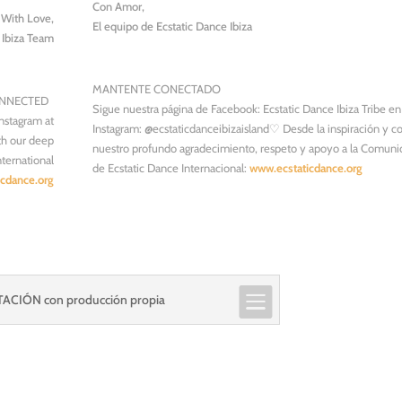
Con Amor,
With Love,
El equipo de Ecstatic Dance Ibiza
 Ibiza Team
MANTENTE CONECTADO ︎ ︎
NECTED ︎ ︎
Sigue nuestra página de Facebook: Ecstatic Dance Ibiza Tribe en
Instagram at
Instagram: @ecstaticdanceibizaisland♡ Desde la inspiración y c
th our deep
nuestro profundo agradecimiento, respeto y apoyo a la Comun
nternational
de Ecstatic Dance Internacional:
www.ecstaticdance.org
cdance.org
ACIÓN con producción propia