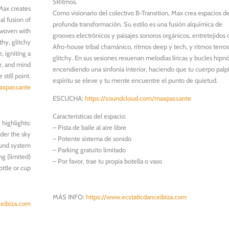
5Ritmos.
 Max creates
Como visionario del colectivo B-Transition, Max crea espacios d
al fusion of
profunda transformación. Su estilo es una fusión alquímica de
rwoven with
grooves electrónicos y paisajes sonoros orgánicos, entretejidos
thy, glitchy
Afro-house tribal chamánico, ritmos deep y tech, y ritmos terro
, igniting a
glitchy. En sus sesiones resuenan melodías líricas y bucles hipnó
ar, and mind
encendiendo una sinfonía interior, haciendo que tu cuerpo palpi
 still point.
espíritu se eleve y tu mente encuentre el punto de quietud.
axpassante
ESCUCHA:
https://soundcloud.com/maxpassante
Caracteristicas del espacio:
highlights:
– Pista de baile al aire libre
der the sky
– Potente sistema de sonido
ound system
– Parking gratuito limitado
ng (limited)
– Por favor, trae tu propia botella o vaso
ttle or cup
MÁS INFO:
https://www.ecstaticdanceibiza.com
ceibiza.com