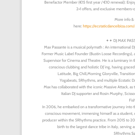
Benefactor Member (€15 first year / €10 renewal): Enjoy
2×1 offers, and exclusive members-o
More info & 
here:
https://ecstaticdanceibiza.com/
✦✦ DJ MAX PAS
Max Passante is a musical polymath : An international D
Former Music Label Founder (Bustin Loose Recordings), 
Supervisor for Cinema and Theatre. He is a luminary in t
conscious clubbing and holistic DJ’ing, having graced
Latitude, Big Chill,Morning Gloryville, Transition
Yogabeats, 5Rhythms, and multiple Ecstatic Da
Max has collaborated with the iconic Massive Attack, as th
Italian DJ supporter and Rosin Murphy, Scisso
Fis
In 2006, he embarked on a transformative journey into t
conscious movement, immersing himself as a student, 
producer within the 5Rhythms practice. From 2015 to 20
birth to the largest dance tribe in Italy, serving a
5Rhythms Sp