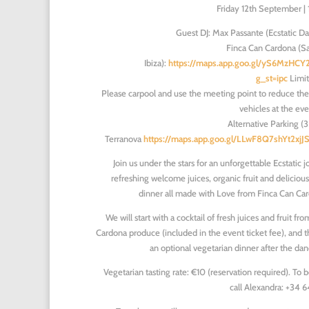
Friday 12th September |
Guest DJ: Max Passante (Ecstatic 
Finca Can Cardona (San
Ibiza):
https://maps.app.goo.gl/yS6MzHCY
g_st=ipc
Limit
Please carpool and use the meeting point to reduce th
vehicles at the eve
Alternative Parking (3
Terranova
https://maps.app.goo.gl/LLwF8Q7shYt2xjJS
Join us under the stars for an unforgettable Ecstatic 
refreshing welcome juices, organic fruit and deliciou
dinner all made with Love from Finca Can Car
We will start with a cocktail of fresh juices and fruit fr
Cardona produce (included in the event ticket fee), and t
an optional vegetarian dinner after the da
Vegetarian tasting rate: €10 (reservation required). To 
call Alexandra: +34 6