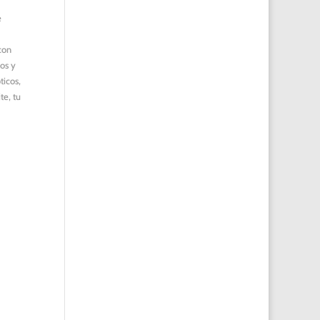
e
 con
sos y
ticos,
te, tu