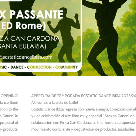
 OPENING:
APERTURA DE TEMPORADA ECSTATIC DANCE IBIZA 2025/26 
ance floor!
¡Volvemos a la pista de baile!
tion to the
Ecstatic Dance Ibiza regresa con nueva energía, conexión con e
to Dance” in
y una celebración al aire libre muy especial “Back to Dance” en
 proposal of
colaboración con Finca Can Cardona, os traemos una propuesta
y products.
movimiento consciente y degustación de productos saludables.