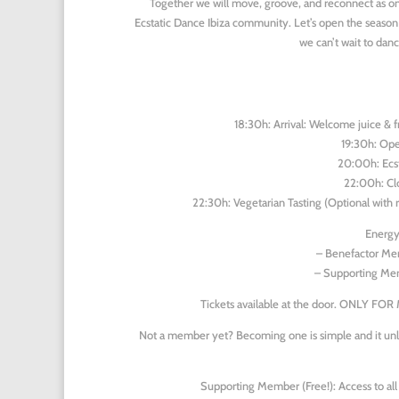
Together we will move, groove, and reconnect as on
Ecstatic Dance Ibiza community. Let’s open the season 
we can’t wait to dan
18:30h: Arrival: Welcome juice & fr
19:30h: Ope
20:00h: Ecs
22:00h: Clo
22:30h: Vegetarian Tasting (Optional with 
Energy
– Benefactor Me
– Supporting Me
Tickets available at the door. ONLY F
Not a member yet? Becoming one is simple and it unlo
Supporting Member (Free!): Access to all