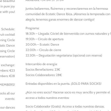
e beautiful
in pure joy
Juntos bailaremos, fluiremos y reconectaremos en la hermosa
ce with you!
comunidad de Ecstatic Dance Ibiza. ¡Abramos la temporada con
alegría, tenemos ganas enormes de danzar contigo!
Programa:
Schedule:
18:30h – Llegada: Cóctel de bienvenida con zumos naturales y 
uit cocktail
19:30h – Círculo de apertura
ning Circle
20:00h – Ecstatic Dance
tatic Dance
22:00h – Círculo de cierre
sing Circle
22:30h – Degustación vegetariana (opcional con reserva)
reservation)
Intercambio de energía:
 exchange:
Socios Benefactores: 23€
mbers: €23
Socios Colaboradores: 28€
mbers: €28
Entradas disponibles en la puerta. ¡SOLO PARA SOCIXS!
OR MEMBERS!
¿Aún no eres socio? Hacerse socio es muy sencillo y permite el
cks all our
acceso a todos nuestros eventos:
events:
Socio Colaborador (Gratis): Acceso a todas nuestras danzas.
 our dances