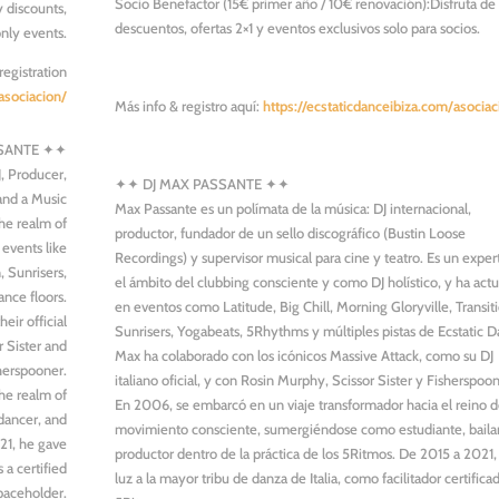
Socio Benefactor (15€ primer año / 10€ renovación):Disfruta de
 discounts,
descuentos, ofertas 2×1 y eventos exclusivos solo para socios.
nly events.
registration
asociacion/
Más info & registro aquí:
https://ecstaticdanceibiza.com/asociac
SANTE ✦✦
J, Producer,
✦✦ DJ MAX PASSANTE ✦✦
and a Music
Max Passante es un polímata de la música: DJ internacional,
he realm of
productor, fundador de un sello discográfico (Bustin Loose
 events like
Recordings) y supervisor musical para cine y teatro. Es un exper
, Sunrisers,
el ámbito del clubbing consciente y como DJ holístico, y ha act
nce floors.
en eventos como Latitude, Big Chill, Morning Gloryville, Transit
eir official
Sunrisers, Yogabeats, 5Rhythms y múltiples pistas de Ecstatic 
r Sister and
Max ha colaborado con los icónicos Massive Attack, como su DJ
herspooner.
italiano oficial, y con Rosin Murphy, Scissor Sister y Fisherspoon
he realm of
En 2006, se embarcó en un viaje transformador hacia el reino d
dancer, and
movimiento consciente, sumergiéndose como estudiante, bailar
21, he gave
productor dentro de la práctica de los 5Ritmos. De 2015 a 2021,
s a certified
luz a la mayor tribu de danza de Italia, como facilitador certifica
aceholder.