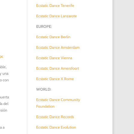
Ecstatic Dance Tenerife
Ecstatic Dance Lanzarote
c
EUROPE:
Ecstatic Dance Berlin
Ecstatic Dance Amsterdam
pc
Ecstatic Dance Vienna
able,
Ecstatic Dance Amersfoort
 y una
Ecstatic Dance X Rome
do con
WORLD:
huerta
Ecstatic Dance Community
da del
Foundation
esión
Ecstatic Dance Records
a a
Ecstatic Dance Evolution