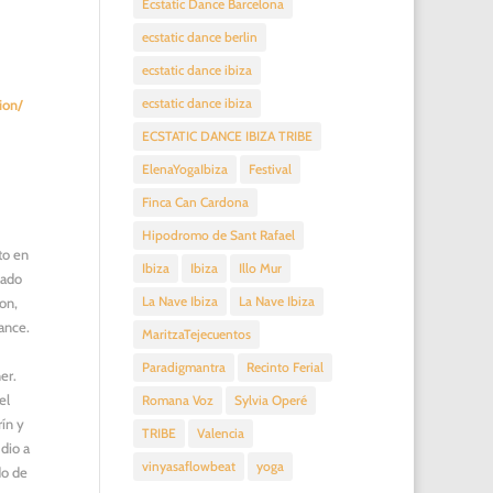
Ecstatic Dance Barcelona
ecstatic dance berlin
ecstatic dance ibiza
ecstatic dance ibiza
ion/
ECSTATIC DANCE IBIZA TRIBE
ElenaYogaIbiza
Festival
Finca Can Cardona
Hipodromo de Sant Rafael
to en
Ibiza
Ibiza
Illo Mur
uado
La Nave Ibiza
La Nave Ibiza
ion,
Dance.
MaritzaTejecuentos
Paradigmantra
Recinto Ferial
er.
el
Romana Voz
Sylvia Operé
ín y
TRIBE
Valencia
 dio a
vinyasaflowbeat
yoga
do de