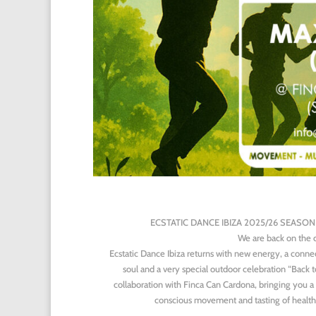
ECSTATIC DANCE IBIZA 2025/26 SEASON
We are back on the d
Ecstatic Dance Ibiza returns with new energy, a connec
soul and a very special outdoor celebration “Back 
collaboration with Finca Can Cardona, bringing you a
conscious movement and tasting of health