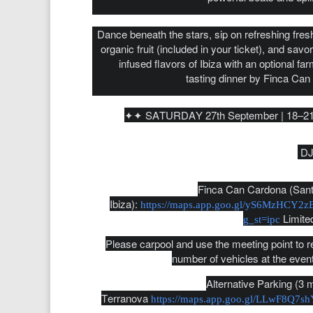
Dance beneath the stars, sip on refreshing fres
organic fruit (included in your ticket), and savor
infused flavors of Ibiza with an optional far
tasting dinner by Finca Can
✦✦ SATURDAY 27th September | 18–2
DJ
Finca Can Cardona (Santa
Ibiza):
https://maps.app.goo.gl/yS6MzHCY2
Limited
g_st=ipc
Please carpool and use the meeting point to 
number of vehicles at the event
Alternative Parking (3 m
Terranova
https://maps.app.goo.gl/LLwF8Q7sh