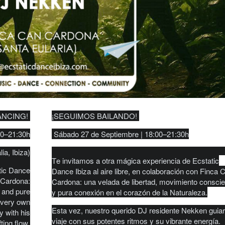
ANCING!
¡SEGUIMOS BAILANDO!
00–21:30h
Sábado 27 de Septiembre | 18:00–21:30h
ia, Ibiza)
Te invitamos a otra mágica experiencia de Ecstatic
tic Dance
Dance Ibiza al aire libre, en colaboración con Finca 
n Cardona:
Cardona: una velada de libertad, movimiento consci
 and pure
y pura conexión en el corazón de la Naturaleza.
r very own
Esta vez, nuestro querido DJ residente Nekken guiar
y with his
viaje con sus potentes ritmos y su vibrante energía.
ting flow.