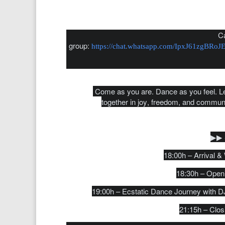
Ca
group:
https://chat.whatsapp.com/IpxJ61zgBRo
Come as you are. Dance as you feel. L
together in joy, freedom, and commun
▶︎▶︎
18:00h – Arrival 
18:30h – Openi
19:00h – Ecstatic Dance Journey with 
21:15h – Clos