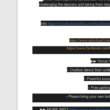
challenging the dancers and taking them be
info:
https://ecstaticdanceibiza.com/facilitad
https://www.mixcloud.co
https://www.facebook.com
▶︎▶︎ Venue h
– Outdoor dance floor unde
– Powerful sou
– Free parking
– Please bring your own bot
▶︎▶︎ MORE INFO:
https://www.ecstaticdanc