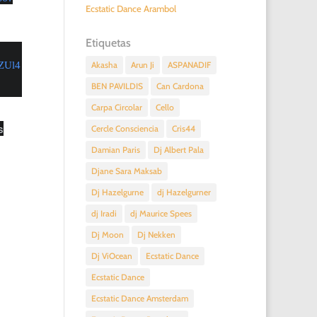
Ecstatic Dance Arambol
Etiquetas
1ZUl4
Akasha
Arun Ji
ASPANADIF
BEN PAVILDIS
Can Cardona
Carpa Circolar
Cello
s
Cercle Consciencia
Cris44
Damian Paris
Dj Albert Pala
Djane Sara Maksab
Dj Hazelgurne
dj Hazelgurner
dj Iradi
dj Maurice Spees
Dj Moon
Dj Nekken
Dj ViOcean
Ecstatic Dance
Ecstatic Dance
Ecstatic Dance Amsterdam