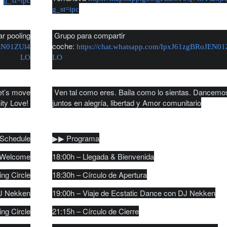
g_st=ipc
g_st=ipc
r pooling
Grupo para compartir
coche:
JEN01ZUl4
https://chat.whatsapp.com/IpxJ61zgBRoJEN0
LO
LO
et’s move
Ven tal como eres. Baila como lo sientas. Dancemo
ity Love!
juntos en alegría, libertad y Amor comunitario
 Schedule
▶︎▶︎ Programa
& Welcome
18:00h – Llegada & Bienvenida
ng Circle
18:30h – Círculo de Apertura
DJ Nekken
19:00h – Viaje de Ecstatic Dance con DJ Nekken
ing Circle
21:15h – Círculo de Cierre