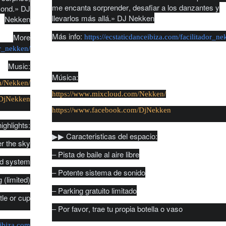
me encanta sorprender, desafiar a los danzantes y
yond.» DJ
llevarlos más allá.» DJ Nekken
Nekken
Más info:
More
https://ecstaticdanceibiza.com/facilitador_ne
or_nekken/
Music:
Música:
m/Nekken/
https://www.mixcloud.com/Nekken/
/DjNekken
https://www.facebook.com/DjNekken
ighlights:
▶︎▶︎ Caracteristicas del espacio:
r the sky
– Pista de baile al aire libre
nd system
– Potente sistema de sonido
 (limited)
– Parking gratuito limitado
tle or cup
– Por favor, trae tu propia botella o vaso
eibiza.com