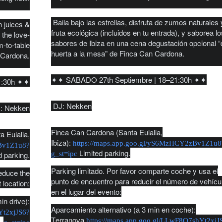
Baila bajo las estrellas, disfruta de zumos naturales 
h juices &
fruta ecológica (incluidos en tu entrada), y saborea l
 the love-
sabores de Ibiza en una cena degustación opcional “
m-to-table
huerta a la mesa” de Finca Can Cardona.
 Cardona.
✦✦ SABADO 27th Septiembre | 18–21:30h ✦✦
1:30h ✦✦
DJ: Nekken
: Nekken
Finca Can Cardona (Santa Eulalia,
 Eulalia,
Ibiza):
https://maps.app.goo.gl/yS6MzHCY2zBv1Z1u8
zBv1Z1u8?
Limited parking.
 parking.
g_st=ipc
Parking limitado. Por favor comparte coche y usa el
reduce the
punto de encuentro para reducir el número de vehícu
 location:
en el lugar del evento:
in drive):
Aparcamiento alternativo (a 3 min en coche):
Yt2xjJS6?
Terranova
https://maps.app.goo.gl/LLwF8Q7shYt2xjJ