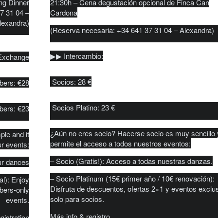
ng Dinner
21:30h – Cena degustación opcional de Finca Can
37 31 04 –
Cardona
lexandra)
(Reserva necesaria: +34 641 37 31 04 – Alexandra)
▶︎▶︎ Intercambio:
 Exchange
Socios: 28 €
ers: €28
Socios Platino: 23 €
bers: €23
¿Aún no eres socio? Hacerse socio es muy sencillo 
le and it
permite el acceso a todos nuestros eventos:
ur events:
– Socio (Gratis!): Acceso a todas nuestras danzas.
ur dances
– Socio Platinum (15€ primer año / 10€ renovación):
al): Enjoy
Disfruta de descuentos, ofertas 2×1 y eventos exclu
bers-only
solo para socios.
events.
Más info & registro
gistration