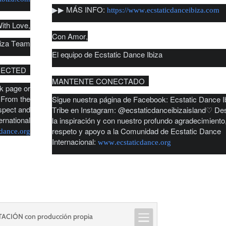
▶︎▶︎ MÁS INFO:
https://www.ecstaticdanceibiza.com
ith Love,
Con Amor,
biza Team
El equipo de Ecstatic Dance Ibiza
CTED ︎ ︎
MANTENTE CONECTADO ︎ ︎
k page or
 From the
Sigue nuestra página de Facebook: Ecstatic Dance I
espect and
Tribe en Instagram: @ecstaticdanceibizaisland♡ De
ernational
la inspiración y con nuestro profundo agradecimiento
respeto y apoyo a la Comunidad de Ecstatic Dance
dance.org
Internacional:
www.ecstaticdance.org
ACIÓN con producción propia