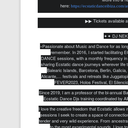
here:
https://ecstaticdanceibiza.com/a
▶︎▶︎ Tickets available a
✦✦ DJ NE
«Passionate about Music and Dance for as long
remember. In 2016, I started facilitatin
DANCE sessions, with a monthly frequency in 
sharing Ecstatic dance journeys wherever life 
Balearic Islands, Barcelona, Berlin, Galicia,
Alicante,… festivals and retreats like Juggato
FEVER2023, Holos Festival, El Silencio
Since 2019, I am a professor of the bi-annual B
Ecstatic Dance Djs training coordinated by Al
I love the creative freedom that Ecstatic allows
sessions I seek to create a space of connectio
tender and very wild experience. From ancestra
to the most experimental sounds, I love to