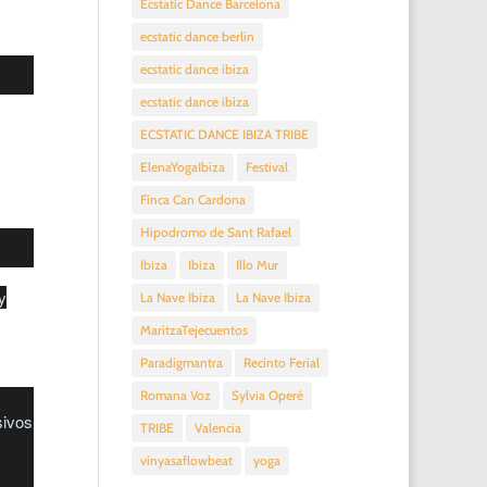
Ecstatic Dance Barcelona
ecstatic dance berlin
ecstatic dance ibiza
ecstatic dance ibiza
ECSTATIC DANCE IBIZA TRIBE
ElenaYogaIbiza
Festival
Finca Can Cardona
Hipodromo de Sant Rafael
Ibiza
Ibiza
Illo Mur
y
La Nave Ibiza
La Nave Ibiza
MaritzaTejecuentos
Paradigmantra
Recinto Ferial
Romana Voz
Sylvia Operé
sivos
TRIBE
Valencia
vinyasaflowbeat
yoga