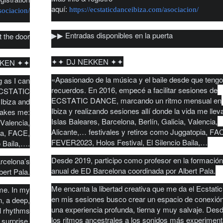
aquí:
https://ecstaticdanceibiza.com/asociacion/
sociacion/
▶︎▶︎ Entradas disponibles en la puerta
t the door
✦✦ DJ NEKKEN ✦✦
KKEN ✦✦
«Apasionado de la música y el baile desde que teng
 as I can
recuerdos. En 2016, empecé a facilitar sesiones de
g ECSTATIC
ECSTATIC DANCE, marcando un ritmo mensual en
Ibiza and
Ibiza y realizando sesiones allí donde la vida me llev
takes me:
Islas Baleares, Barcelona, Berlín, Galicia, Valencia,
 Valencia,
Alicante,… festivales y retiros como Juggatopia, FA
pia, FACE,
FEVER2023, Holos Festival, El Silencio Baila,…
 Baila,….
Desde 2019, participo como profesor en la formación
arcelona’s
anual de ED Barcelona coordinada por Albert Pala.
bert Pala.
Me encanta la libertad creativa que me da el Ecstatic
 me. In my
en mis sesiones busco crear un espacio de conexión
n, a deep,
una experiencia profunda, tierna y muy salvaje. Des
l rhythms
los ritmos ancestrales a los sonidos más experiment
 surprise,