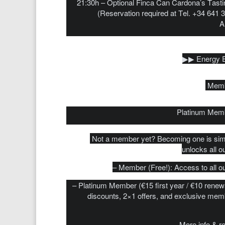
21:30h – Optional Finca Can Cardona’s Tasti
(Reservation required at Tel. +34 641 
A
▶︎▶︎ Energy
Memb
Platinum Mem
Not a member yet? Becoming one is simp
unlocks all o
– Member (Free!): Access to all o
– Platinum Member (€15 first year / €10 renew
discounts, 2×1 offers, and exclusive mem
More info & re