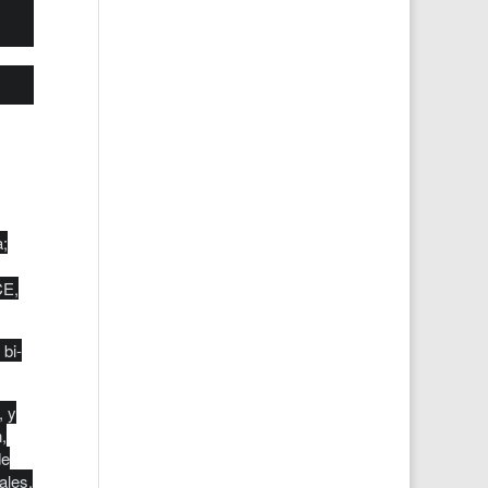
o
a;
CE,
 bi-
, y
,
de
ales,